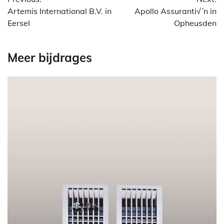
Artemis International B.V. in
Apollo Assuranti√´n in
Eersel
Opheusden
Meer bijdrages