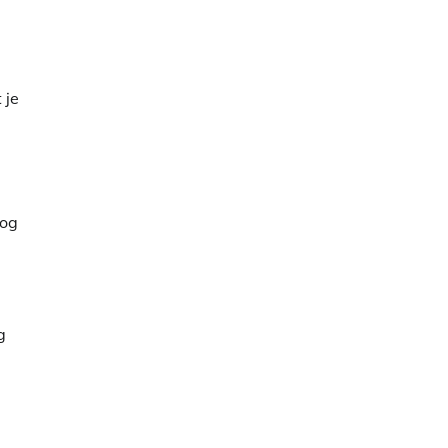
 je
nog
g