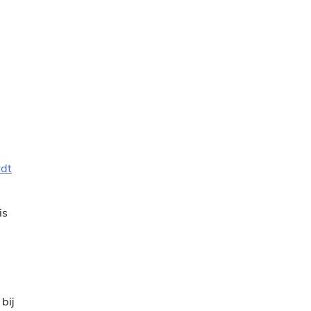
rdt
is
bij