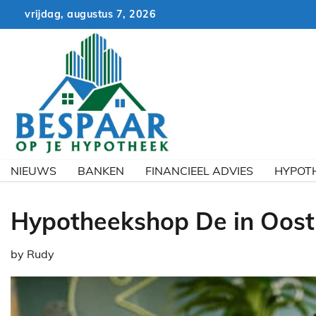
Skip
vrijdag, augustus 7, 2026
to
content
NIEUWS
BANKEN
FINANCIEEL ADVIES
HYPOT
Hypotheekshop De in Oost
by
Rudy