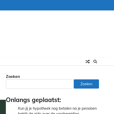
Zoeken
Zoeken
Onlangs geplaatst:
Kun jij je hypotheek nog betalen na je pensioen
bekijk de gids over de voorbereiding