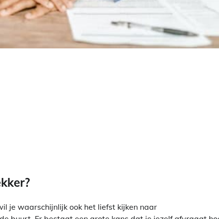
ekker?
je waarschijnlijk ook het liefst kijken naar
de buurt. Er bestaat een grote kans dat je jezelf afvraagt ho