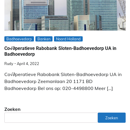
Badhoevedorp
Banken
Noord Holland
Co√∂peratieve Rabobank Sloten-Badhoevedorp UA in
Badhoevedorp
Rudy
April 4, 2022
Co√∂peratieve Rabobank Sloten-Badhoevedorp UA in
Badhoevedorp Zeemanlaan 20 1171 BD
Badhoevedorp Bel ons op: 020-4498800 Meer […]
Zoeken
Zoeken