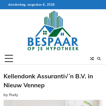
Skip
donderdag, augustus 6, 2026
to
content
Kellendonk Assuranti√´n B.V. in
Nieuw Vennep
by
Rudy