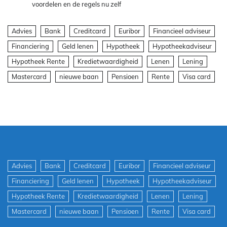
voordelen en de regels nu zelf
Advies
Bank
Creditcard
Euribor
Financieel adviseur
Financiering
Geld lenen
Hypotheek
Hypotheekadviseur
Hypotheek Rente
Kredietwaardigheid
Lenen
Lening
Mastercard
nieuwe baan
Pensioen
Rente
Visa card
Advies
Bank
Creditcard
Euribor
Financieel adviseur
Financiering
Geld lenen
Hypotheek
Hypotheekadviseur
Hypotheek Rente
Kredietwaardigheid
Lenen
Lening
Mastercard
nieuwe baan
Pensioen
Rente
Visa card