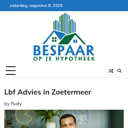
Skip
zaterdag, augustus 8, 2026
to
content
Lbf Advies in Zoetermeer
by
Rudy