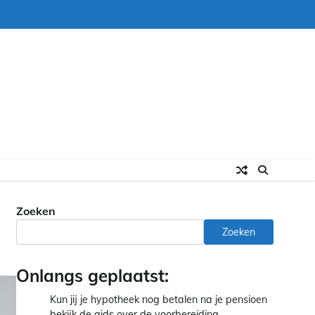
Zoeken
Zoeken
Onlangs geplaatst:
Kun jij je hypotheek nog betalen na je pensioen
bekijk de gids over de voorbereiding