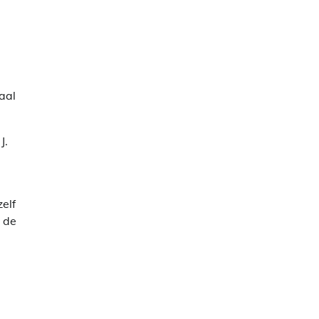
aal
J.
zelf
 de