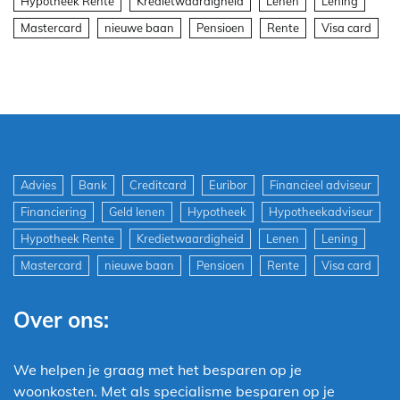
Hypotheek Rente
Kredietwaardigheid
Lenen
Lening
Mastercard
nieuwe baan
Pensioen
Rente
Visa card
Advies
Bank
Creditcard
Euribor
Financieel adviseur
Financiering
Geld lenen
Hypotheek
Hypotheekadviseur
Hypotheek Rente
Kredietwaardigheid
Lenen
Lening
Mastercard
nieuwe baan
Pensioen
Rente
Visa card
Over ons:
We helpen je graag met het besparen op je
woonkosten. Met als specialisme besparen op je