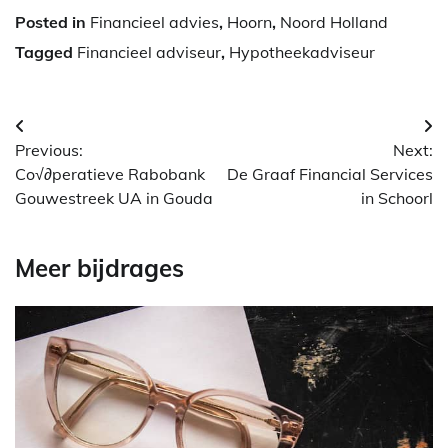
Posted in
Financieel advies
,
Hoorn
,
Noord Holland
Tagged
Financieel adviseur
,
Hypotheekadviseur
Berichtnavigatie
Previous:
Next:
Co√∂peratieve Rabobank
De Graaf Financial Services
Gouwestreek UA in Gouda
in Schoorl
Meer bijdrages