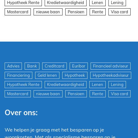
Hypotheek Rente
Kredietwaardigheid
Lenen
Lening
Mastercard
nieuwe baan
Pensioen
Rente
Visa card
Advies
Bank
Creditcard
Euribor
Financieel adviseur
Financiering
Geld lenen
Hypotheek
Hypotheekadviseur
Hypotheek Rente
Kredietwaardigheid
Lenen
Lening
Mastercard
nieuwe baan
Pensioen
Rente
Visa card
Over ons:
We helpen je graag met het besparen op je
woonkosten. Met als specialisme besparen op je