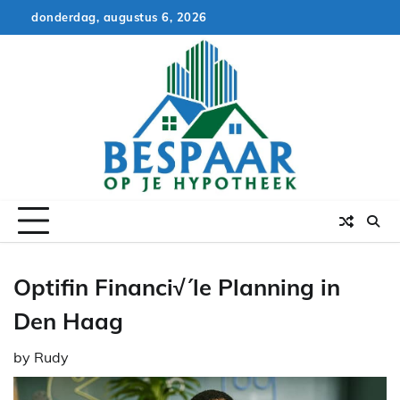
Skip
donderdag, augustus 6, 2026
to
content
Optifin Financi√´le Planning in
Den Haag
by
Rudy