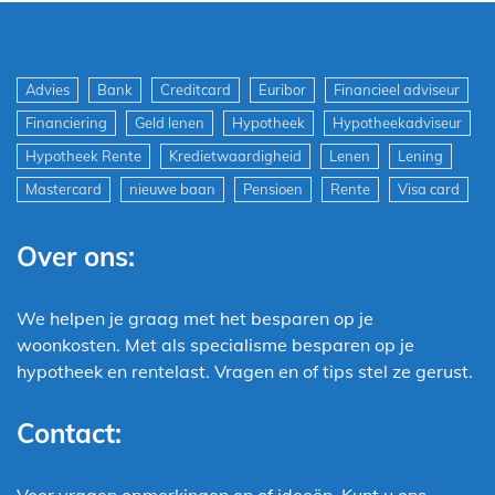
Advies
Bank
Creditcard
Euribor
Financieel adviseur
Financiering
Geld lenen
Hypotheek
Hypotheekadviseur
Hypotheek Rente
Kredietwaardigheid
Lenen
Lening
Mastercard
nieuwe baan
Pensioen
Rente
Visa card
Over ons:
We helpen je graag met het besparen op je
woonkosten. Met als specialisme besparen op je
hypotheek en rentelast. Vragen en of tips stel ze gerust.
Contact:
Voor vragen opmerkingen en of ideeën. Kunt u ons