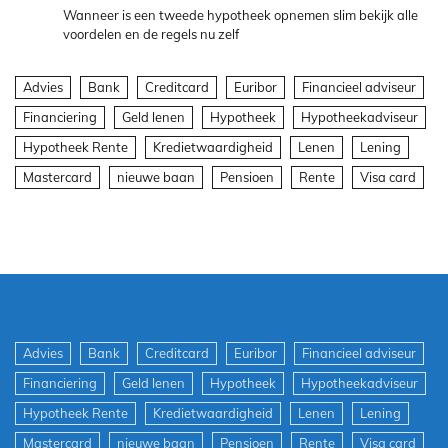
Wanneer is een tweede hypotheek opnemen slim bekijk alle
voordelen en de regels nu zelf
Advies
Bank
Creditcard
Euribor
Financieel adviseur
Financiering
Geld lenen
Hypotheek
Hypotheekadviseur
Hypotheek Rente
Kredietwaardigheid
Lenen
Lening
Mastercard
nieuwe baan
Pensioen
Rente
Visa card
Advies
Bank
Creditcard
Euribor
Financieel adviseur
Financiering
Geld lenen
Hypotheek
Hypotheekadviseur
Hypotheek Rente
Kredietwaardigheid
Lenen
Lening
Mastercard
nieuwe baan
Pensioen
Rente
Visa card