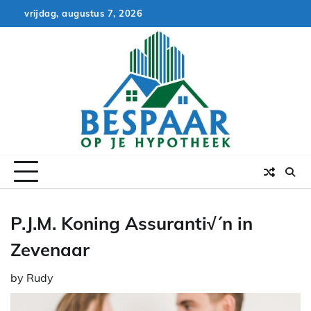
Skip
vrijdag, augustus 7, 2026
to
content
P.J.M. Koning Assuranti√´n in
Zevenaar
by
Rudy