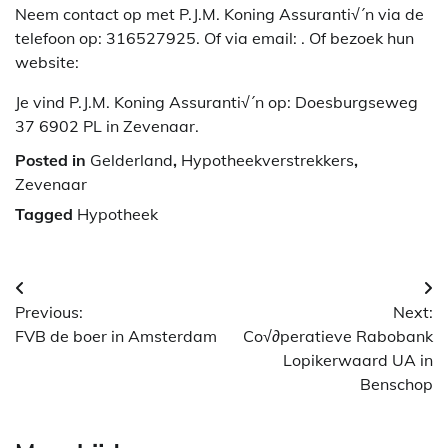
Neem contact op met P.J.M. Koning Assuranti√´n via de
telefoon op: 316527925. Of via email:
. Of bezoek hun
website:
Je vind P.J.M. Koning Assuranti√´n op: Doesburgseweg
37 6902 PL in Zevenaar.
Posted in
Gelderland
,
Hypotheekverstrekkers
,
Zevenaar
Tagged
Hypotheek
Berichtnavigatie
Previous:
Next:
FVB de boer in Amsterdam
Co√∂peratieve Rabobank
Lopikerwaard UA in
Benschop