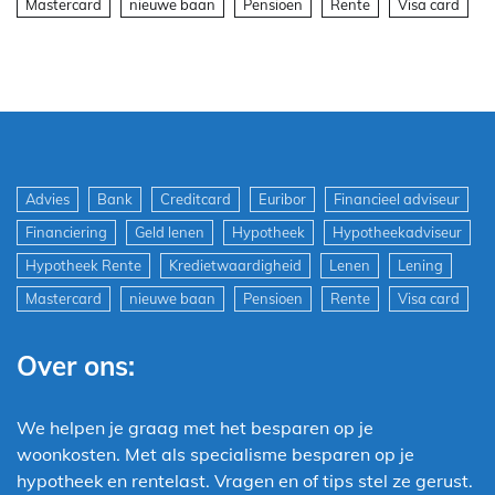
Mastercard
nieuwe baan
Pensioen
Rente
Visa card
Advies
Bank
Creditcard
Euribor
Financieel adviseur
Financiering
Geld lenen
Hypotheek
Hypotheekadviseur
Hypotheek Rente
Kredietwaardigheid
Lenen
Lening
Mastercard
nieuwe baan
Pensioen
Rente
Visa card
Over ons:
We helpen je graag met het besparen op je
woonkosten. Met als specialisme besparen op je
hypotheek en rentelast. Vragen en of tips stel ze gerust.