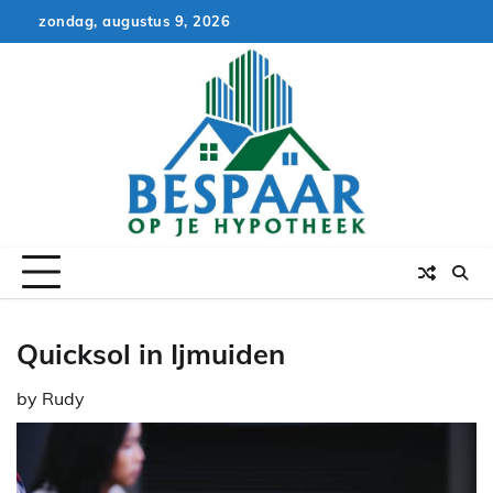
Skip
zondag, augustus 9, 2026
to
content
Quicksol in Ijmuiden
by
Rudy