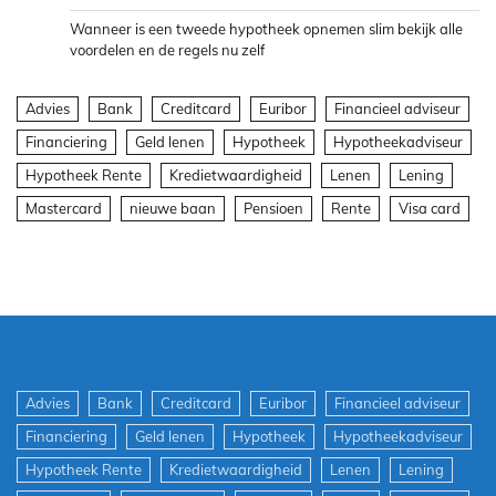
Wanneer is een tweede hypotheek opnemen slim bekijk alle
voordelen en de regels nu zelf
Advies
Bank
Creditcard
Euribor
Financieel adviseur
Financiering
Geld lenen
Hypotheek
Hypotheekadviseur
Hypotheek Rente
Kredietwaardigheid
Lenen
Lening
Mastercard
nieuwe baan
Pensioen
Rente
Visa card
Advies
Bank
Creditcard
Euribor
Financieel adviseur
Financiering
Geld lenen
Hypotheek
Hypotheekadviseur
Hypotheek Rente
Kredietwaardigheid
Lenen
Lening