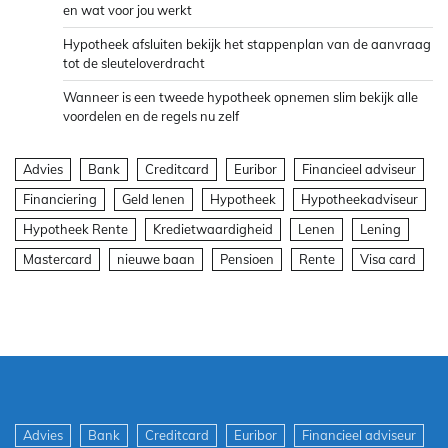
en wat voor jou werkt
Hypotheek afsluiten bekijk het stappenplan van de aanvraag
tot de sleuteloverdracht
Wanneer is een tweede hypotheek opnemen slim bekijk alle
voordelen en de regels nu zelf
Advies
Bank
Creditcard
Euribor
Financieel adviseur
Financiering
Geld lenen
Hypotheek
Hypotheekadviseur
Hypotheek Rente
Kredietwaardigheid
Lenen
Lening
Mastercard
nieuwe baan
Pensioen
Rente
Visa card
Advies
Bank
Creditcard
Euribor
Financieel adviseur