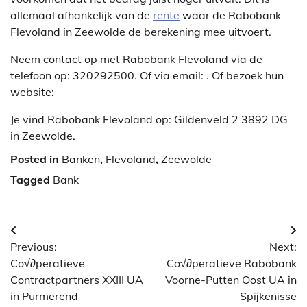
allemaal afhankelijk van de
rente
waar de Rabobank
Flevoland in Zeewolde de berekening mee uitvoert.
Neem contact op met Rabobank Flevoland via de
telefoon op: 320292500. Of via email:
. Of bezoek hun
website:
Je vind Rabobank Flevoland op: Gildenveld 2 3892 DG
in Zeewolde.
Posted in
Banken
,
Flevoland
,
Zeewolde
Tagged
Bank
Berichtnavigatie
Previous:
Next:
Co√∂peratieve
Co√∂peratieve Rabobank
Contractpartners XXIII UA
Voorne-Putten Oost UA in
in Purmerend
Spijkenisse