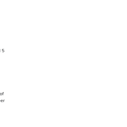
l 5
of
eer