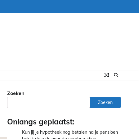
Zoeken
Zoeken
Onlangs geplaatst:
Kun jij je hypotheek nog betalen na je pensioen
bekijk de gids over de voorbereiding