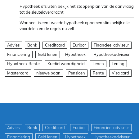
Hypotheek afsluiten bekijk het stappenplan van de aanvraag
tot de sleuteloverdracht
Wanneer is een tweede hypotheek opnemen slim bekijk alle
voordelen en de regels nu zelf
Advies
Bank
Creditcard
Euribor
Financieel adviseur
Financiering
Geld lenen
Hypotheek
Hypotheekadviseur
Hypotheek Rente
Kredietwaardigheid
Lenen
Lening
Mastercard
nieuwe baan
Pensioen
Rente
Visa card
Advies
Bank
Creditcard
Euribor
Financieel adviseur
Financiering
Geld lenen
Hypotheek
Hypotheekadviseur