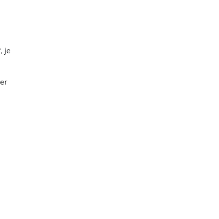
 je
er