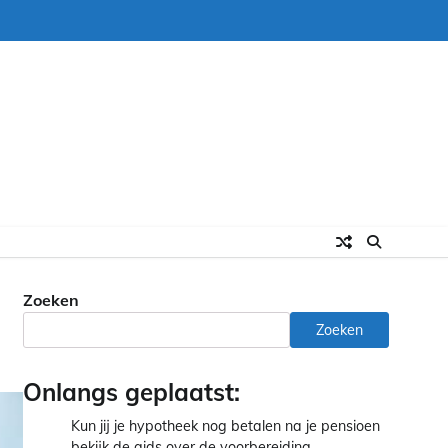
Zoeken
Zoeken
Onlangs geplaatst:
Kun jij je hypotheek nog betalen na je pensioen
bekijk de gids over de voorbereiding