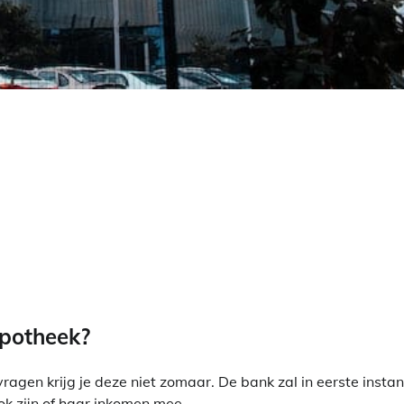
ypotheek?
gen krijg je deze niet zomaar. De bank zal in eerste instan
ok zijn of haar inkomen mee.