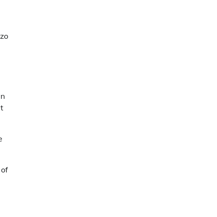
 zo
en
t
e
 of