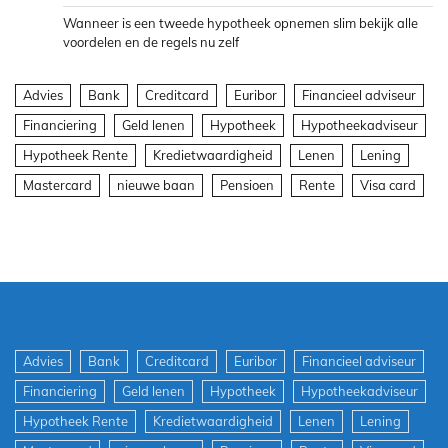
Wanneer is een tweede hypotheek opnemen slim bekijk alle
voordelen en de regels nu zelf
Advies
Bank
Creditcard
Euribor
Financieel adviseur
Financiering
Geld lenen
Hypotheek
Hypotheekadviseur
Hypotheek Rente
Kredietwaardigheid
Lenen
Lening
Mastercard
nieuwe baan
Pensioen
Rente
Visa card
Advies
Bank
Creditcard
Euribor
Financieel adviseur
Financiering
Geld lenen
Hypotheek
Hypotheekadviseur
Hypotheek Rente
Kredietwaardigheid
Lenen
Lening