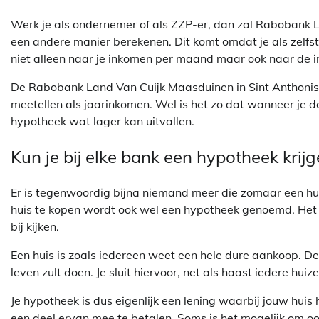
Werk je als ondernemer of als ZZP-er, dan zal Rabobank 
een andere manier berekenen. Dit komt omdat je als zelfst
niet alleen naar je inkomen per maand maar ook naar de i
De Rabobank Land Van Cuijk Maasduinen in Sint Anthonis 
meetellen als jaarinkomen. Wel is het zo dat wanneer je 
hypotheek wat lager kan uitvallen.
Kun je bij elke bank een hypotheek krij
Er is tegenwoordig bijna niemand meer die zomaar een hui
huis te kopen wordt ook wel een hypotheek genoemd. Het a
bij kijken.
Een huis is zoals iedereen weet een hele dure aankoop. De k
leven zult doen. Je sluit hiervoor, net als haast iedere hui
Je hypotheek is dus eigenlijk een lening waarbij jouw huis
een deel ervan mee te betalen. Soms is het mogelijk om o