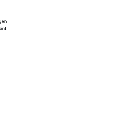
gen
int
e