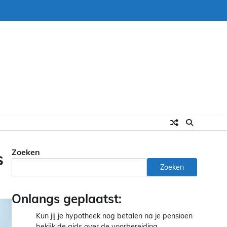
Zoeken
s
Zoeken
Onlangs geplaatst:
Kun jij je hypotheek nog betalen na je pensioen
bekijk de gids over de voorbereiding