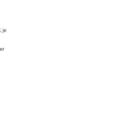
 je
er