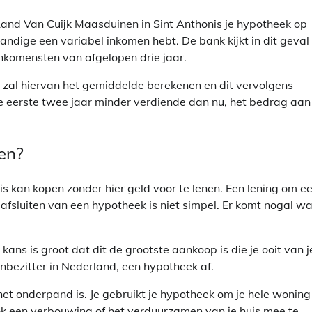
Land Van Cuijk Maasduinen in Sint Anthonis je hypotheek op
andige een variabel inkomen hebt. De bank kijkt in dit geval
nkomensten van afgelopen drie jaar.
zal hiervan het gemiddelde berekenen en dit vervolgens
de eerste twee jaar minder verdiende dan nu, het bedrag aan
gen?
s kan kopen zonder hier geld voor te lenen. Een lening om e
fsluiten van een hypotheek is niet simpel. Er komt nogal wa
ans is groot dat dit de grootste aankoop is die je ooit van j
zenbezitter in Nederland, een hypotheek af.
 het onderpand is. Je gebruikt je hypotheek om je hele woning
ok een verbouwing of het verduurzamen van je huis mee te