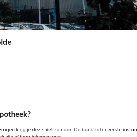
lde
ypotheek?
gen krijg je deze niet zomaar. De bank zal in eerste instan
ok zijn of haar inkomen mee.