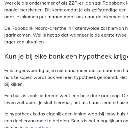
Werk je als ondernemer of als ZZP-er, dan zal Rabobank 
manier berekenen. Dit komt omdat je als zelfstandige een v
naar je inkomen per maand maar ook naar de inkomensten 
De Rabobank Noord-drenthe in Paterswolde zal hiervan he
jaarinkomen. Wel is het zo dat wanneer je de eerste twe
lager kan uitvallen.
Kun je bij elke bank een hypotheek krij
Er is tegenwoordig bijna niemand meer die zomaar een hui
huis te kopen wordt ook wel een hypotheek genoemd. Het a
bij kijken.
Een huis is zoals iedereen weet een hele dure aankoop. De k
leven zult doen. Je sluit hiervoor, net als haast iedere hui
Je hypotheek is dus eigenlijk een lening waarbij jouw huis
een deel ervan mee te betalen. Soms is het mogelijk om o
nemen in je
hypotheek
.