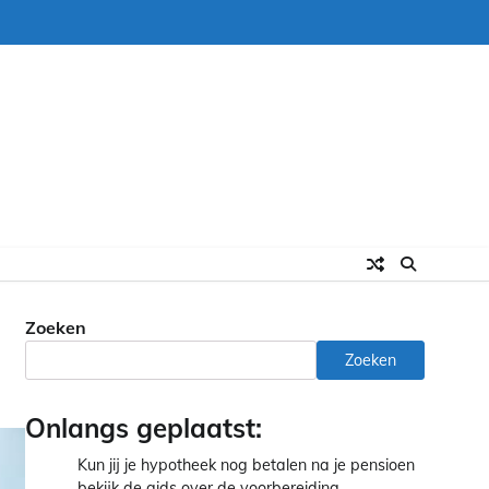
Zoeken
Zoeken
Onlangs geplaatst:
Kun jij je hypotheek nog betalen na je pensioen
bekijk de gids over de voorbereiding