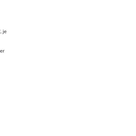
 je
er