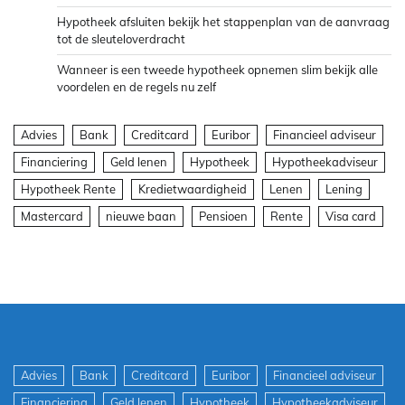
Hypotheek afsluiten bekijk het stappenplan van de aanvraag
tot de sleuteloverdracht
Wanneer is een tweede hypotheek opnemen slim bekijk alle
voordelen en de regels nu zelf
Advies
Bank
Creditcard
Euribor
Financieel adviseur
Financiering
Geld lenen
Hypotheek
Hypotheekadviseur
Hypotheek Rente
Kredietwaardigheid
Lenen
Lening
Mastercard
nieuwe baan
Pensioen
Rente
Visa card
Advies
Bank
Creditcard
Euribor
Financieel adviseur
Financiering
Geld lenen
Hypotheek
Hypotheekadviseur