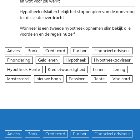
en wat voor jou werkt
Hypotheek afsluiten bekijk het stappenplan van de aanvraag
tot de sleuteloverdracht
Wanneer is een tweede hypotheek opnemen slim bekijk alle
voordelen en de regels nu zelf
Advies
Bank
Creditcard
Euribor
Financieel adviseur
Financiering
Geld lenen
Hypotheek
Hypotheekadviseur
Hypotheek Rente
Kredietwaardigheid
Lenen
Lening
Mastercard
nieuwe baan
Pensioen
Rente
Visa card
Advies
Bank
Creditcard
Euribor
Financieel adviseur