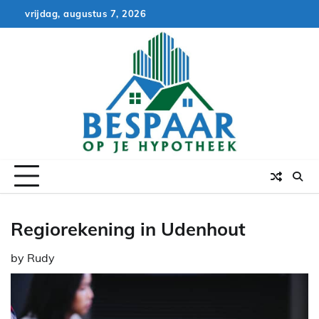
Skip
vrijdag, augustus 7, 2026
to
content
Regiorekening in Udenhout
by
Rudy