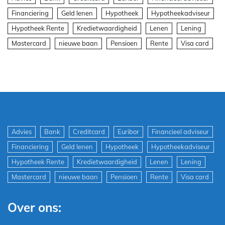
Financiering
Geld lenen
Hypotheek
Hypotheekadviseur
Hypotheek Rente
Kredietwaardigheid
Lenen
Lening
Mastercard
nieuwe baan
Pensioen
Rente
Visa card
Advies
Bank
Creditcard
Euribor
Financieel adviseur
Financiering
Geld lenen
Hypotheek
Hypotheekadviseur
Hypotheek Rente
Kredietwaardigheid
Lenen
Lening
Mastercard
nieuwe baan
Pensioen
Rente
Visa card
Over ons: