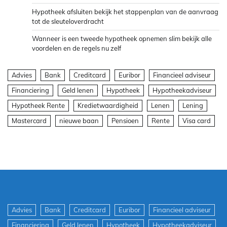
Hypotheek afsluiten bekijk het stappenplan van de aanvraag
tot de sleuteloverdracht
Wanneer is een tweede hypotheek opnemen slim bekijk alle
voordelen en de regels nu zelf
Advies
Bank
Creditcard
Euribor
Financieel adviseur
Financiering
Geld lenen
Hypotheek
Hypotheekadviseur
Hypotheek Rente
Kredietwaardigheid
Lenen
Lening
Mastercard
nieuwe baan
Pensioen
Rente
Visa card
Advies
Bank
Creditcard
Euribor
Financieel adviseur
Financiering
Geld lenen
Hypotheek
Hypotheekadviseur