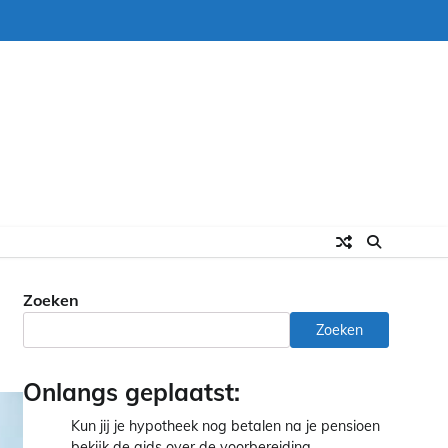
Zoeken
Zoeken
Onlangs geplaatst:
Kun jij je hypotheek nog betalen na je pensioen
bekijk de gids over de voorbereiding