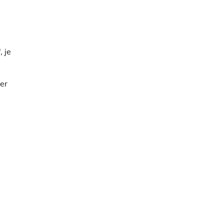
 je
er