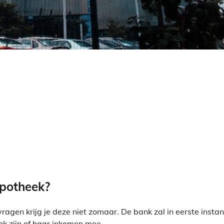
ypotheek?
gen krijg je deze niet zomaar. De bank zal in eerste instan
ok zijn of haar inkomen mee.