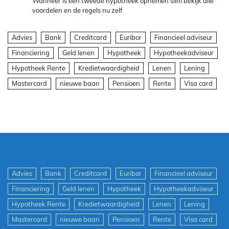
Wanneer is een tweede hypotheek opnemen slim bekijk alle
voordelen en de regels nu zelf
Advies
Bank
Creditcard
Euribor
Financieel adviseur
Financiering
Geld lenen
Hypotheek
Hypotheekadviseur
Hypotheek Rente
Kredietwaardigheid
Lenen
Lening
Mastercard
nieuwe baan
Pensioen
Rente
Visa card
Advies
Bank
Creditcard
Euribor
Financieel adviseur
Financiering
Geld lenen
Hypotheek
Hypotheekadviseur
Hypotheek Rente
Kredietwaardigheid
Lenen
Lening
Mastercard
nieuwe baan
Pensioen
Rente
Visa card