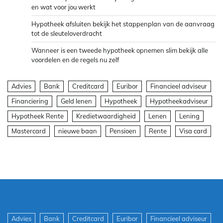
en wat voor jou werkt
Hypotheek afsluiten bekijk het stappenplan van de aanvraag
tot de sleuteloverdracht
Wanneer is een tweede hypotheek opnemen slim bekijk alle
voordelen en de regels nu zelf
Advies
Bank
Creditcard
Euribor
Financieel adviseur
Financiering
Geld lenen
Hypotheek
Hypotheekadviseur
Hypotheek Rente
Kredietwaardigheid
Lenen
Lening
Mastercard
nieuwe baan
Pensioen
Rente
Visa card
Advies
Bank
Creditcard
Euribor
Financieel adviseur