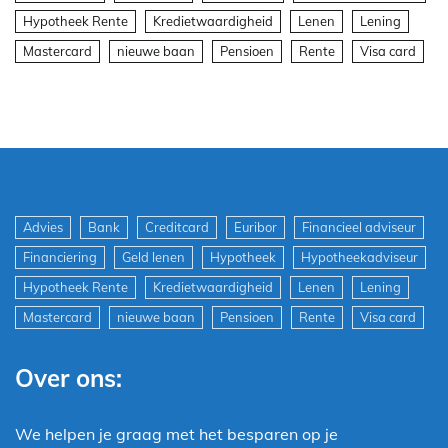
Hypotheek Rente
Kredietwaardigheid
Lenen
Lening
Mastercard
nieuwe baan
Pensioen
Rente
Visa card
Advies
Bank
Creditcard
Euribor
Financieel adviseur
Financiering
Geld lenen
Hypotheek
Hypotheekadviseur
Hypotheek Rente
Kredietwaardigheid
Lenen
Lening
Mastercard
nieuwe baan
Pensioen
Rente
Visa card
Over ons:
We helpen je graag met het besparen op je