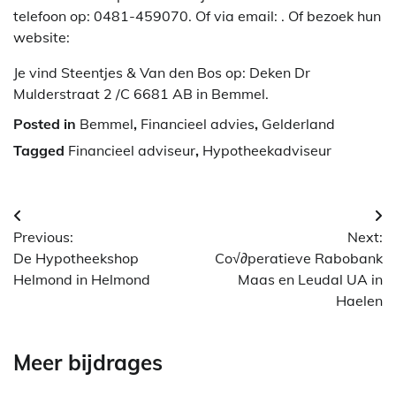
telefoon op: 0481-459070. Of via email:
. Of bezoek hun
website:
Je vind Steentjes & Van den Bos op: Deken Dr
Mulderstraat 2 /C 6681 AB in Bemmel.
Posted in
Bemmel
,
Financieel advies
,
Gelderland
Tagged
Financieel adviseur
,
Hypotheekadviseur
Berichtnavigatie
Previous:
Next:
De Hypotheekshop
Co√∂peratieve Rabobank
Helmond in Helmond
Maas en Leudal UA in
Haelen
Meer bijdrages