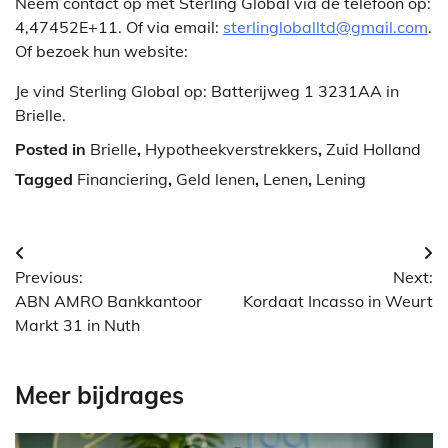
Neem contact op met Sterling Global via de telefoon op:
4,47452E+11. Of via email:
sterlingloballtd@gmail.com
.
Of bezoek hun website:
Je vind Sterling Global op: Batterijweg 1 3231AA in
Brielle.
Posted in
Brielle
,
Hypotheekverstrekkers
,
Zuid Holland
Tagged
Financiering
,
Geld lenen
,
Lenen
,
Lening
Berichtnavigatie
Previous:
Next:
ABN AMRO Bankkantoor
Kordaat Incasso in Weurt
Markt 31 in Nuth
Meer bijdrages