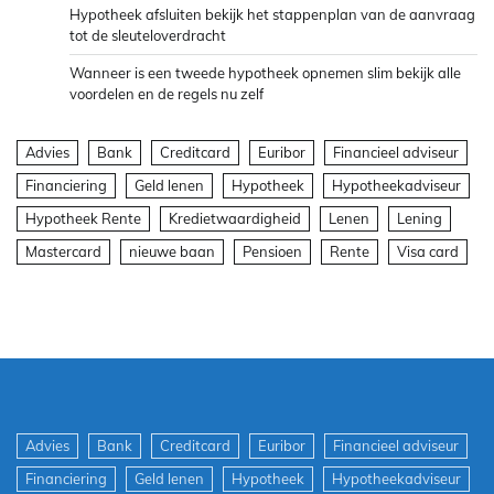
Hypotheek afsluiten bekijk het stappenplan van de aanvraag
tot de sleuteloverdracht
Wanneer is een tweede hypotheek opnemen slim bekijk alle
voordelen en de regels nu zelf
Advies
Bank
Creditcard
Euribor
Financieel adviseur
Financiering
Geld lenen
Hypotheek
Hypotheekadviseur
Hypotheek Rente
Kredietwaardigheid
Lenen
Lening
Mastercard
nieuwe baan
Pensioen
Rente
Visa card
Advies
Bank
Creditcard
Euribor
Financieel adviseur
Financiering
Geld lenen
Hypotheek
Hypotheekadviseur