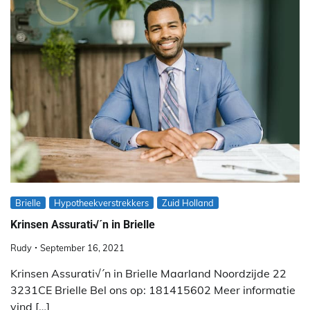
Brielle
Hypotheekverstrekkers
Zuid Holland
Krinsen Assurati√´n in Brielle
Rudy
September 16, 2021
Krinsen Assurati√´n in Brielle Maarland Noordzijde 22
3231CE Brielle Bel ons op: 181415602 Meer informatie
vind […]