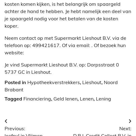
kosten komen kijken, is het belangrijk om spaargeld
achter de hand te hebben. Je hebt namelijk een deel van
je spaargeld nodig voor het betalen van de kosten
koper.
Neem contact op met Supermarkt Lieshout B.V. via de
telefoon op: 499421617. Of via email:
. Of bezoek hun
website:
Je vind Supermarkt Lieshout B.V. op: Dorpsstraat 0
5737 GC in Lieshout.
Posted in
Hypotheekverstrekkers
,
Lieshout
,
Noord
Brabant
Tagged
Financiering
,
Geld lenen
,
Lenen
,
Lening
Berichtnavigatie
Previous:
Next:
leefnu! in Vlijmen
D.B.I. Credit Collect B.V. in