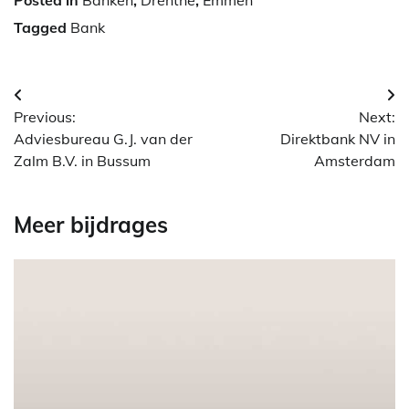
Posted in
Banken
,
Drenthe
,
Emmen
Tagged
Bank
Berichtnavigatie
Previous:
Next:
Adviesbureau G.J. van der
Direktbank NV in
Zalm B.V. in Bussum
Amsterdam
Meer bijdrages