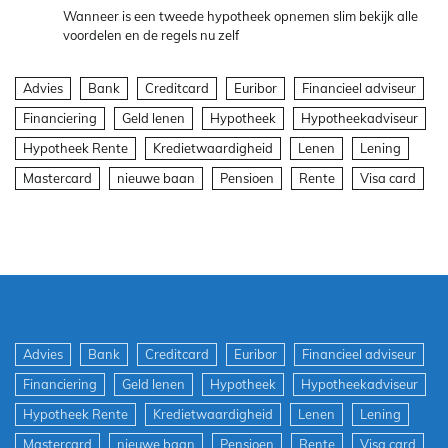
Wanneer is een tweede hypotheek opnemen slim bekijk alle
voordelen en de regels nu zelf
Advies
Bank
Creditcard
Euribor
Financieel adviseur
Financiering
Geld lenen
Hypotheek
Hypotheekadviseur
Hypotheek Rente
Kredietwaardigheid
Lenen
Lening
Mastercard
nieuwe baan
Pensioen
Rente
Visa card
Advies
Bank
Creditcard
Euribor
Financieel adviseur
Financiering
Geld lenen
Hypotheek
Hypotheekadviseur
Hypotheek Rente
Kredietwaardigheid
Lenen
Lening
Mastercard
nieuwe baan
Pensioen
Rente
Visa card