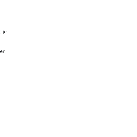
 je
er