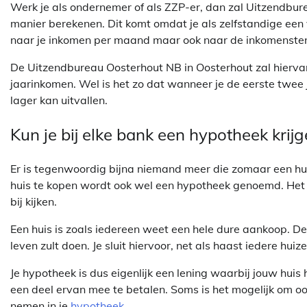
Werk je als ondernemer of als ZZP-er, dan zal Uitzendbu
manier berekenen. Dit komt omdat je als zelfstandige een v
naar je inkomen per maand maar ook naar de inkomensten 
De Uitzendbureau Oosterhout NB in Oosterhout zal hierva
jaarinkomen. Wel is het zo dat wanneer je de eerste twe
lager kan uitvallen.
Kun je bij elke bank een hypotheek krij
Er is tegenwoordig bijna niemand meer die zomaar een hui
huis te kopen wordt ook wel een hypotheek genoemd. Het a
bij kijken.
Een huis is zoals iedereen weet een hele dure aankoop. De k
leven zult doen. Je sluit hiervoor, net als haast iedere hui
Je hypotheek is dus eigenlijk een lening waarbij jouw huis
een deel ervan mee te betalen. Soms is het mogelijk om o
nemen in je
hypotheek
.