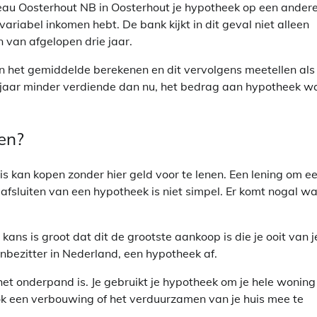
reau Oosterhout NB in Oosterhout je hypotheek op een ander
ariabel inkomen hebt. De bank kijkt in dit geval niet alleen
van afgelopen drie jaar.
n het gemiddelde berekenen en dit vervolgens meetellen als
e jaar minder verdiende dan nu, het bedrag aan hypotheek w
gen?
s kan kopen zonder hier geld voor te lenen. Een lening om e
fsluiten van een hypotheek is niet simpel. Er komt nogal wa
ans is groot dat dit de grootste aankoop is die je ooit van j
zenbezitter in Nederland, een hypotheek af.
 het onderpand is. Je gebruikt je hypotheek om je hele woning
ok een verbouwing of het verduurzamen van je huis mee te