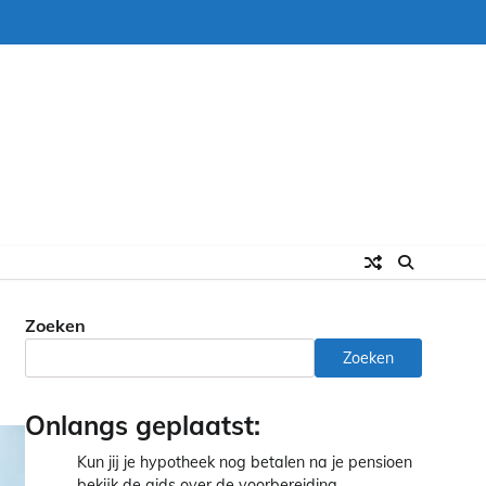
Zoeken
Zoeken
Onlangs geplaatst:
Kun jij je hypotheek nog betalen na je pensioen
bekijk de gids over de voorbereiding