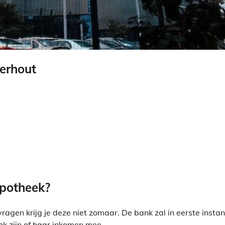
erhout
ypotheek?
gen krijg je deze niet zomaar. De bank zal in eerste instan
ok zijn of haar inkomen mee.