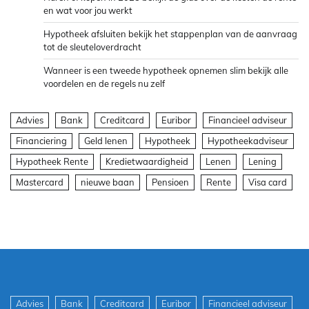
en wat voor jou werkt
Hypotheek afsluiten bekijk het stappenplan van de aanvraag
tot de sleuteloverdracht
Wanneer is een tweede hypotheek opnemen slim bekijk alle
voordelen en de regels nu zelf
Advies
Bank
Creditcard
Euribor
Financieel adviseur
Financiering
Geld lenen
Hypotheek
Hypotheekadviseur
Hypotheek Rente
Kredietwaardigheid
Lenen
Lening
Mastercard
nieuwe baan
Pensioen
Rente
Visa card
Advies
Bank
Creditcard
Euribor
Financieel adviseur