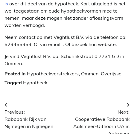
is
over dit deel van de hypotheek. Kort uitgelegd is het
wel toegestaan om oude hypotheekvormen mee te
nemen, maar deze mogen niet zonder aflossingsvorm
worden verhoogd.
Neem contact op met Veghtlust B.V. via de telefoon op:
529455959. Of via email:
. Of bezoek hun website:
Je vind Veghtlust B.V. op: Schurinkstraat 0 7731 GD in
Ommen.
Posted in
Hypotheekverstrekkers
,
Ommen
,
Overijssel
Tagged
Hypotheek
Berichtnavigatie
Previous:
Next:
Rabobank Rijk van
Cooperatieve Rabobank
Nijmegen in Nijmegen
Aalsmeer-Uithoorn UA in
Aalsmeer