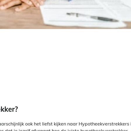
ekker?
rschijnlijk ook het liefst kijken naar Hypotheekverstrekkers 
ans dat je jezelf afvraagt hoe de juiste hypotheekverstrekker