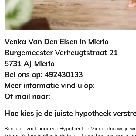
Venka Van Den Elsen in Mierlo
Burgemeester Verheugtstraat 21
5731 AJ Mierlo
Bel ons op: 492430133
Meer informatie vind u op:
Of mail naar:
Hoe kies je de juiste hypotheek verstr
Ben je op zoek naar een Hypotheek in Mierlo, dan wil je waa
Mierlo. Zo heb je alles in de buurt. Er bestaat een grote k