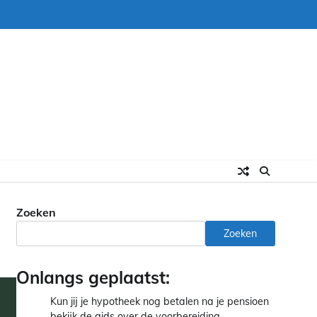
Zoeken
Zoeken
Onlangs geplaatst:
Kun jij je hypotheek nog betalen na je pensioen
bekijk de gids over de voorbereiding