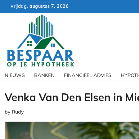
Skip
vrijdag, augustus 7, 2026
to
content
NIEUWS
BANKEN
FINANCIEEL ADVIES
HYPOT
Venka Van Den Elsen in Mi
by
Rudy