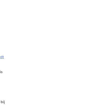
rdt
is
bij