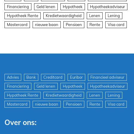
Financiering
Geld lenen
Hypotheek
Hypotheekadviseur
Hypotheek Rente
Kredietwaardigheid
Lenen
Lening
Mastercard
nieuwe baan
Pensioen
Rente
Visa card
Advies
Bank
Creditcard
Euribor
Financieel adviseur
Financiering
Geld lenen
Hypotheek
Hypotheekadviseur
Hypotheek Rente
Kredietwaardigheid
Lenen
Lening
Mastercard
nieuwe baan
Pensioen
Rente
Visa card
Over ons: