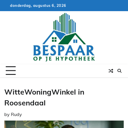
Skip
donderdag, augustus 6, 2026
to
content
WitteWoningWinkel in
Roosendaal
by
Rudy