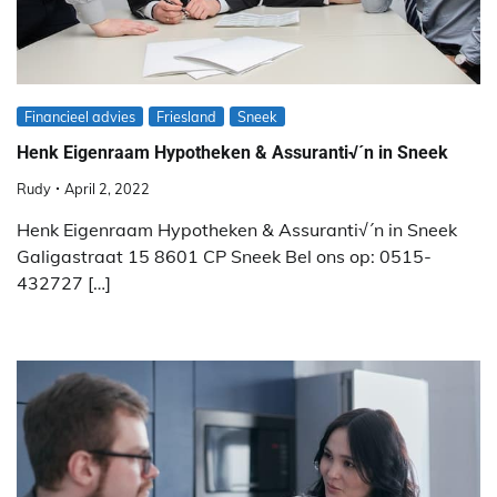
Financieel advies
Friesland
Sneek
Henk Eigenraam Hypotheken & Assuranti√´n in Sneek
Rudy
April 2, 2022
Henk Eigenraam Hypotheken & Assuranti√´n in Sneek
Galigastraat 15 8601 CP Sneek Bel ons op: 0515-
432727 […]