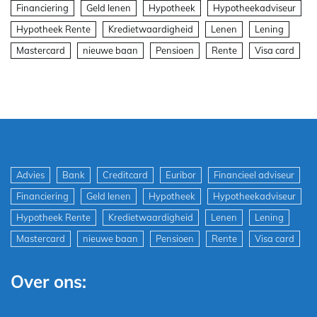
Financiering
Geld lenen
Hypotheek
Hypotheekadviseur
Hypotheek Rente
Kredietwaardigheid
Lenen
Lening
Mastercard
nieuwe baan
Pensioen
Rente
Visa card
Advies
Bank
Creditcard
Euribor
Financieel adviseur
Financiering
Geld lenen
Hypotheek
Hypotheekadviseur
Hypotheek Rente
Kredietwaardigheid
Lenen
Lening
Mastercard
nieuwe baan
Pensioen
Rente
Visa card
Over ons: