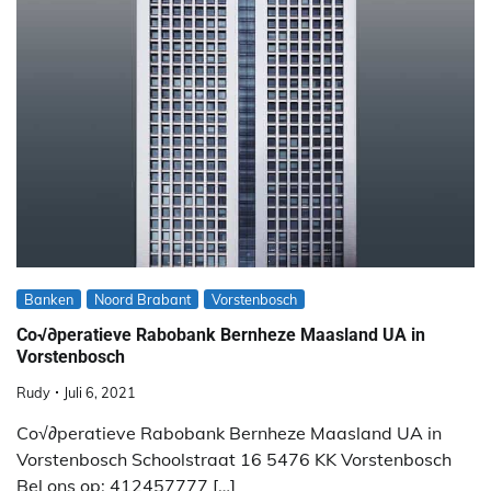
Banken
Noord Brabant
Vorstenbosch
Co√∂peratieve Rabobank Bernheze Maasland UA in
Vorstenbosch
Rudy
Juli 6, 2021
Co√∂peratieve Rabobank Bernheze Maasland UA in
Vorstenbosch Schoolstraat 16 5476 KK Vorstenbosch
Bel ons op: 412457777 […]