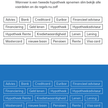
Wanneer is een tweede hypotheek opnemen slim bekijk alle
voordelen en de regels nu zelf
Advies
Bank
Creditcard
Euribor
Financieel adviseur
Financiering
Geld lenen
Hypotheek
Hypotheekadviseur
Hypotheek Rente
Kredietwaardigheid
Lenen
Lening
Mastercard
nieuwe baan
Pensioen
Rente
Visa card
Advies
Bank
Creditcard
Euribor
Financieel adviseur
Financiering
Geld lenen
Hypotheek
Hypotheekadviseur
Hypotheek Rente
Kredietwaardigheid
Lenen
Lening
Mastercard
nieuwe baan
Pensioen
Rente
Visa card