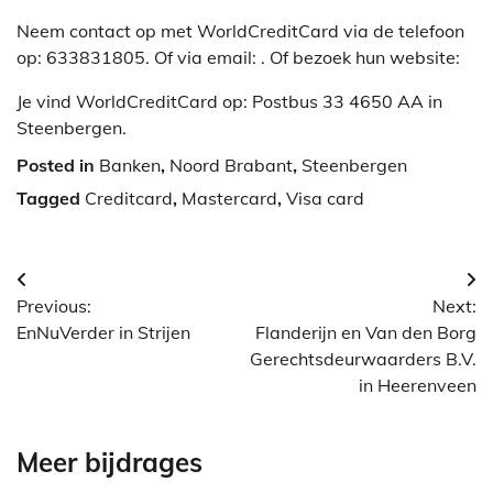
Neem contact op met WorldCreditCard via de telefoon
op: 633831805. Of via email:
. Of bezoek hun website:
Je vind WorldCreditCard op: Postbus 33 4650 AA in
Steenbergen.
Posted in
Banken
,
Noord Brabant
,
Steenbergen
Tagged
Creditcard
,
Mastercard
,
Visa card
Berichtnavigatie
Previous:
Next:
EnNuVerder in Strijen
Flanderijn en Van den Borg
Gerechtsdeurwaarders B.V.
in Heerenveen
Meer bijdrages