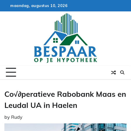
Skip
maandag, augustus 10, 2026
to
content
Co√∂peratieve Rabobank Maas en
Leudal UA in Haelen
by
Rudy