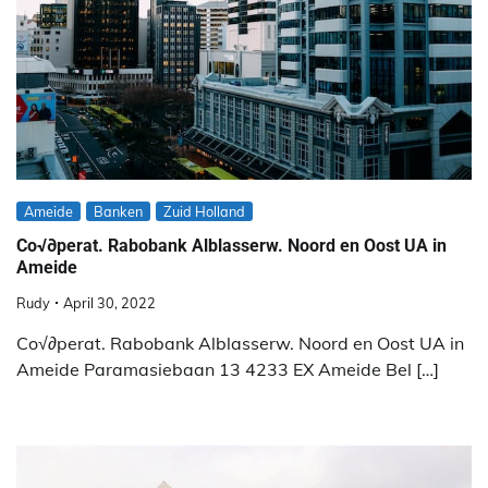
Ameide
Banken
Zuid Holland
Co√∂perat. Rabobank Alblasserw. Noord en Oost UA in
Ameide
Rudy
April 30, 2022
Co√∂perat. Rabobank Alblasserw. Noord en Oost UA in
Ameide Paramasiebaan 13 4233 EX Ameide Bel […]