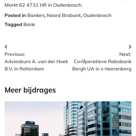
Markt 62 4731 HR in Oudenbosch.
Posted in
Banken
,
Noord Brabant
,
Oudenbosch
Tagged
Bank
Berichtnavigatie
Previous:
Next:
Adviesburo A. van der Hoek
Co√∂peratieve Rabobank
B.V. in Rotterdam
Bergh UA in s-heerenberg
Meer bijdrages