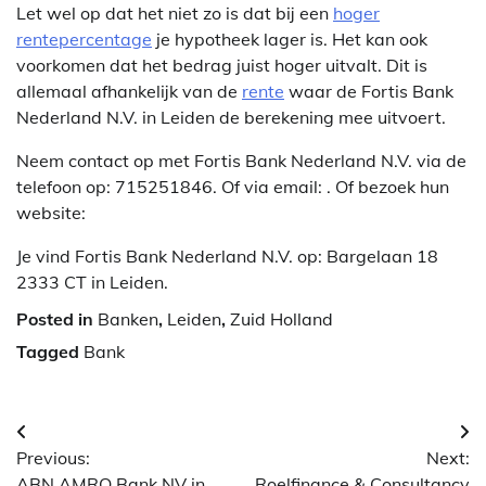
Let wel op dat het niet zo is dat bij een
hoger
rentepercentage
je hypotheek lager is. Het kan ook
voorkomen dat het bedrag juist hoger uitvalt. Dit is
allemaal afhankelijk van de
rente
waar de Fortis Bank
Nederland N.V. in Leiden de berekening mee uitvoert.
Neem contact op met Fortis Bank Nederland N.V. via de
telefoon op: 715251846. Of via email:
. Of bezoek hun
website:
Je vind Fortis Bank Nederland N.V. op: Bargelaan 18
2333 CT in Leiden.
Posted in
Banken
,
Leiden
,
Zuid Holland
Tagged
Bank
Berichtnavigatie
Previous:
Next:
ABN AMRO Bank NV in
Roelfinance & Consultancy