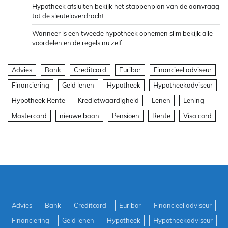
Hypotheek afsluiten bekijk het stappenplan van de aanvraag
tot de sleuteloverdracht
Wanneer is een tweede hypotheek opnemen slim bekijk alle
voordelen en de regels nu zelf
Advies
Bank
Creditcard
Euribor
Financieel adviseur
Financiering
Geld lenen
Hypotheek
Hypotheekadviseur
Hypotheek Rente
Kredietwaardigheid
Lenen
Lening
Mastercard
nieuwe baan
Pensioen
Rente
Visa card
Advies
Bank
Creditcard
Euribor
Financieel adviseur
Financiering
Geld lenen
Hypotheek
Hypotheekadviseur