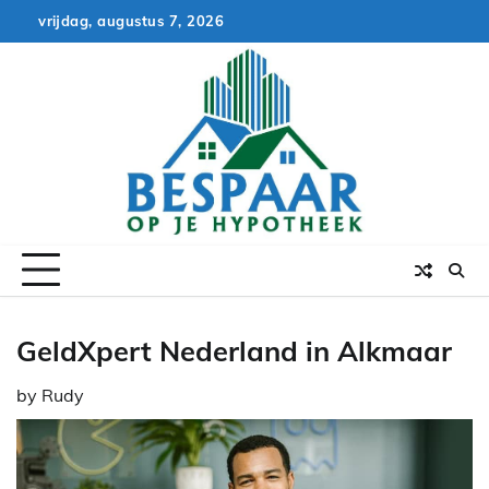
Skip
vrijdag, augustus 7, 2026
to
content
GeldXpert Nederland in Alkmaar
by
Rudy