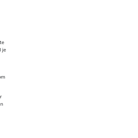
te
 je
 om
r
en