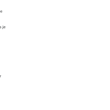
te
s je
r