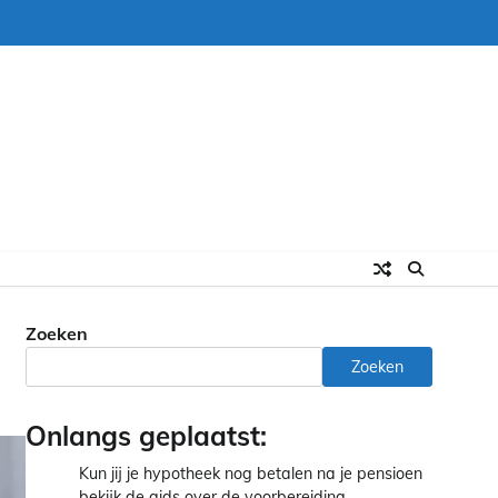
Zoeken
Zoeken
Onlangs geplaatst:
Kun jij je hypotheek nog betalen na je pensioen
bekijk de gids over de voorbereiding