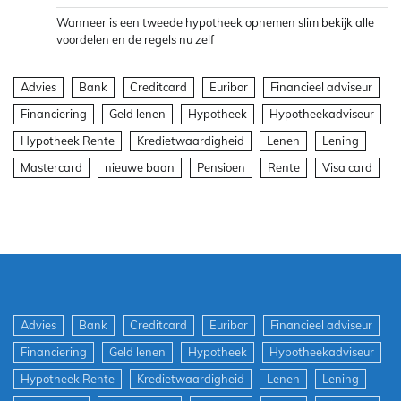
Wanneer is een tweede hypotheek opnemen slim bekijk alle
voordelen en de regels nu zelf
Advies
Bank
Creditcard
Euribor
Financieel adviseur
Financiering
Geld lenen
Hypotheek
Hypotheekadviseur
Hypotheek Rente
Kredietwaardigheid
Lenen
Lening
Mastercard
nieuwe baan
Pensioen
Rente
Visa card
Advies
Bank
Creditcard
Euribor
Financieel adviseur
Financiering
Geld lenen
Hypotheek
Hypotheekadviseur
Hypotheek Rente
Kredietwaardigheid
Lenen
Lening