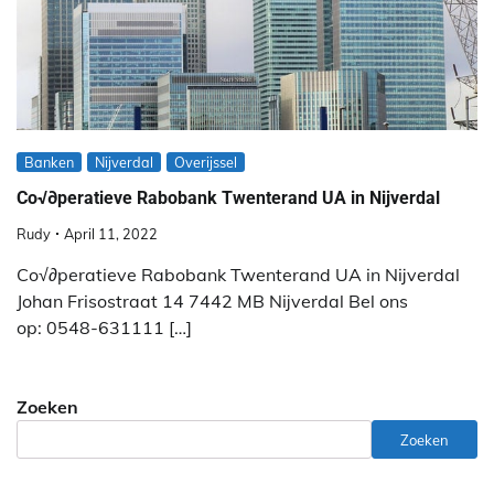
Banken
Nijverdal
Overijssel
Co√∂peratieve Rabobank Twenterand UA in Nijverdal
Rudy
April 11, 2022
Co√∂peratieve Rabobank Twenterand UA in Nijverdal
Johan Frisostraat 14 7442 MB Nijverdal Bel ons
op: 0548-631111 […]
Zoeken
Zoeken