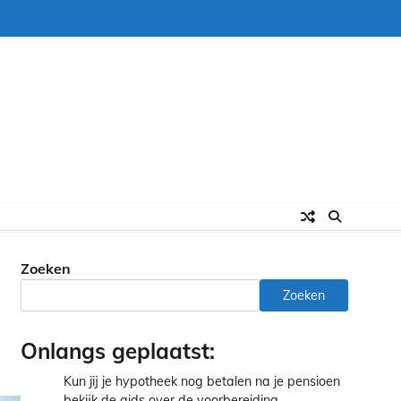
Zoeken
Zoeken
Onlangs geplaatst:
Kun jij je hypotheek nog betalen na je pensioen
bekijk de gids over de voorbereiding