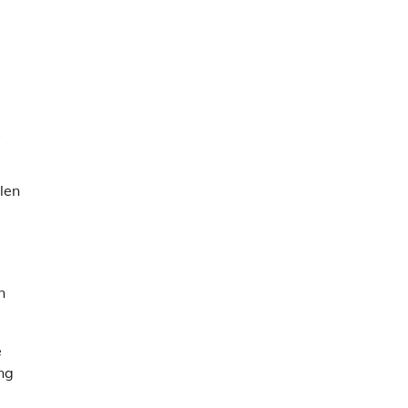
len
n
e
ing