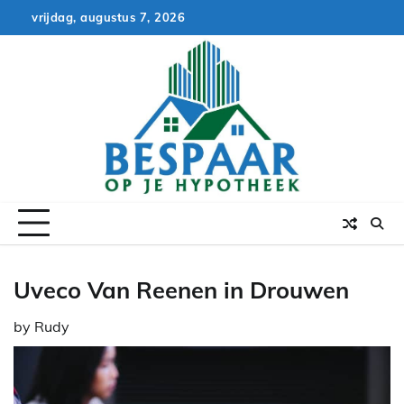
Skip
vrijdag, augustus 7, 2026
to
content
Uveco Van Reenen in Drouwen
by
Rudy