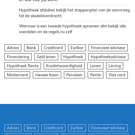
Hypotheek afsluiten bekijk het stappenplan van de aanvraag
tot de sleuteloverdracht
Wanneer is een tweede hypotheek opnemen slim bekijk alle
voordelen en de regels nu zelf
Advies
Bank
Creditcard
Euribor
Financieel adviseur
Financiering
Geld lenen
Hypotheek
Hypotheekadviseur
Hypotheek Rente
Kredietwaardigheid
Lenen
Lening
Mastercard
nieuwe baan
Pensioen
Rente
Visa card
Advies
Bank
Creditcard
Euribor
Financieel adviseur